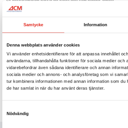
En golvskurmaskin passar för hårda golv som betong, klinker,
epoxi, plastgolv och andra tåliga golvytor. Välj borste eller rondell
efter golvtyp och rengöringsbehov.
Samtycke
Information
Städmaskiner
Denna webbplats använder cookies
Vi använder enhetsidentifierare för att anpassa innehållet och
användarna, tillhandahålla funktioner för sociala medier och a
vidarebefordrar även sådana identifierare och annan informatio
sociala medier och annons- och analysföretag som vi samar
tur kombinera informationen med annan information som du har
Boka en demo!
de har samlat in när du har använt deras tjänster.
08–35 72 20
kundservice@acmab.se
Samtyckesval
Nödvändig