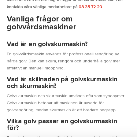
maskinen! Om du har några frågor är du varmt välkommen att
kontakta våra vänliga medarbetare på
08-35 72 20
.
Vanliga frågor om
golvvårdsmaskiner
Vad är en golvskurmaskin?
En golvvårdsmaskin används för professionell rengöring av
hårda golv. Den kan skura, rengöra och underhålla golv mer
effektivt än manuell moppning.
Vad är skillnaden på golvskurmaskin
och skurmaskin?
Golvskurmaskin och skurmaskin används ofta som synonymer.
Golvskurmaskin betonar att maskinen är avsedd för
golvrengöring, medan skurmaskin är ett bredare begrepp.
Vilka golv passar en golvskurmaskin
för?