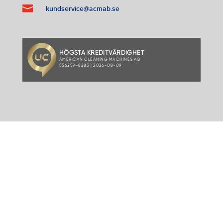

kundservice@acmab.se