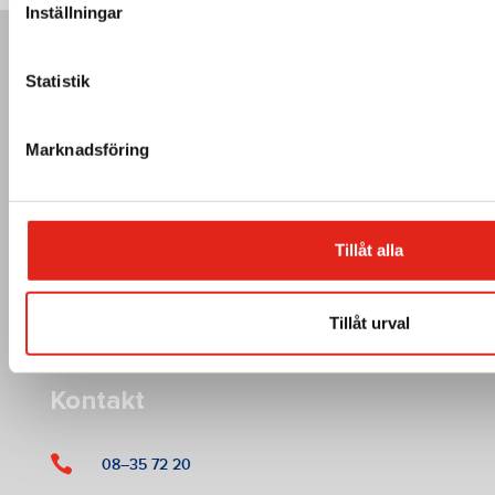
Inställningar
Statistik
Marknadsföring
Tillåt alla
American Cleaning Machines AB
Tallbacksgatan 13 A
Tillåt urval
195 72 Rosersberg
Kontakt

08–35 72 20