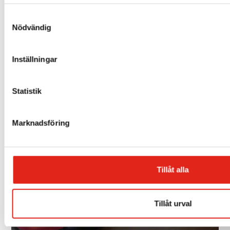
5 års Garanti
Samtyckesval
Nödvändig
Inställningar
Statistik
Marknadsföring
Rikstäckande Service
Tillåt alla
Tillåt urval