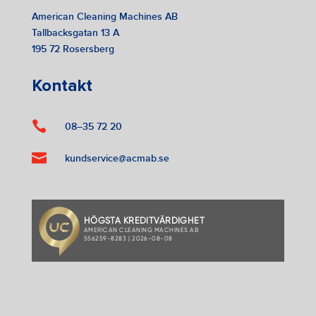
American Cleaning Machines AB
Tallbacksgatan 13 A
195 72 Rosersberg
Kontakt

08–35 72 20

kundservice@acmab.se