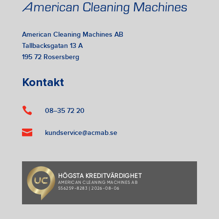
American Cleaning Machines AB
Tallbacksgatan 13 A
195 72 Rosersberg
Kontakt

08–35 72 20

kundservice@acmab.se