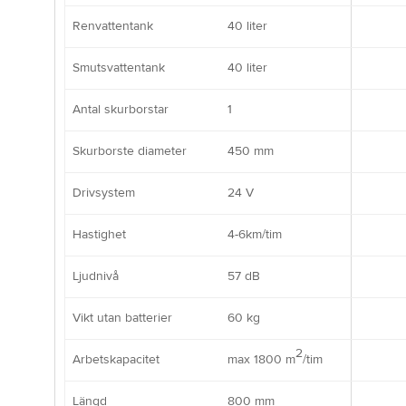
Renvattentank
40 liter
Smutsvattentank
40 liter
Antal skurborstar
1
Skurborste diameter
450 mm
Drivsystem
24 V
Hastighet
4-6km/tim
Ljudnivå
57 dB
Vikt utan batterier
60 kg
2
Arbetskapacitet
max 1800 m
/tim
Längd
800 mm