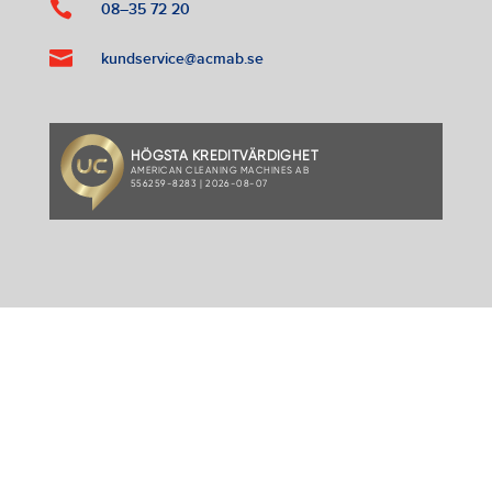

08–35 72 20

kundservice@acmab.se