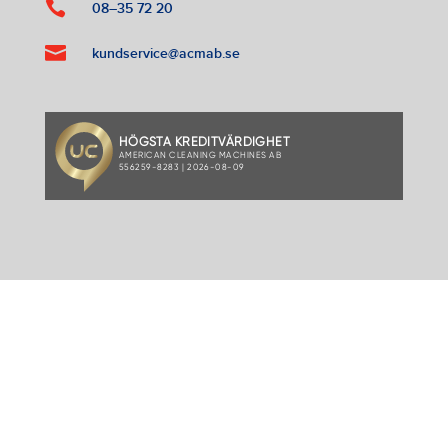

08–35 72 20

kundservice@acmab.se