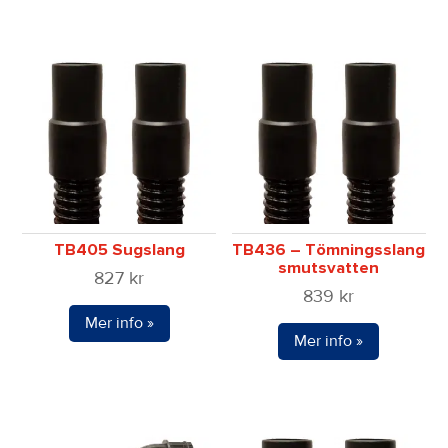
TB405 Sugslang
TB436 – Tömningsslang
smutsvatten
827
kr
839
kr
Mer info »
Mer info »