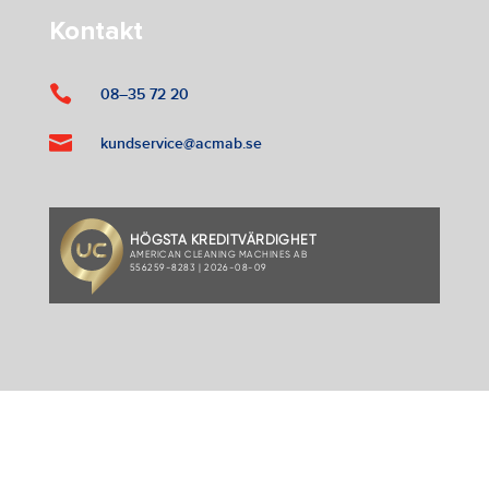
Kontakt

08–35 72 20

kundservice@acmab.se