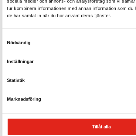
sociala medier och annons- och analysföretag som vi samar
tur kombinera informationen med annan information som du har
Borstar
de har samlat in när du har använt deras tjänster.
Gummi
Samtyckesval
Rengöringsmedel
Nödvändig
Rondellhållare
Inställningar
Rondeller
Statistik
Sugmotorfilter / Dammfilter
Sugslangar
Marknadsföring
Boka en demo!
Tillåt alla
08–35 72 20