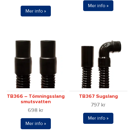
Mer info »
Mer info »
TB366 – Tömningsslang
TB367 Sugslang
smutsvatten
797
kr
698
kr
Mer info »
Mer info »