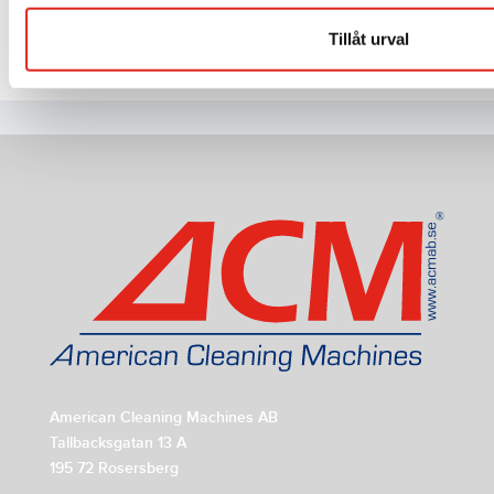
kundservice@acmab.se
Tillåt urval
American Cleaning Machines AB
Tallbacksgatan 13 A
195 72 Rosersberg