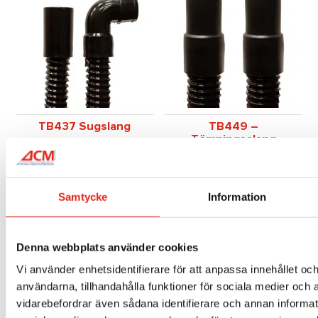
TB437 Sugslang
TB449 –
Tömningsslang
801
kr
smutsvatten
703
kr
Mer info »
Samtycke
Information
Mer info »
Denna webbplats använder cookies
Vi använder enhetsidentifierare för att anpassa innehållet och
1
2
→
användarna, tillhandahålla funktioner för sociala medier och a
vidarebefordrar även sådana identifierare och annan informatio