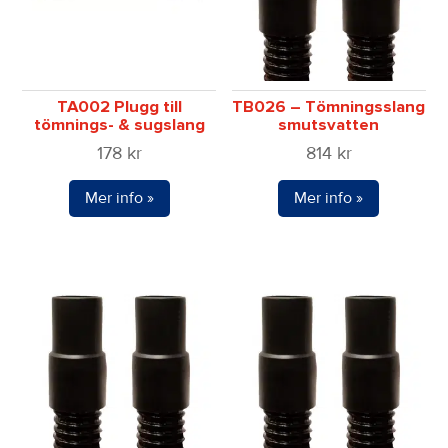
TA002 Plugg till
TB026 – Tömningsslang
tömnings- & sugslang
smutsvatten
178
kr
814
kr
Mer info »
Mer info »