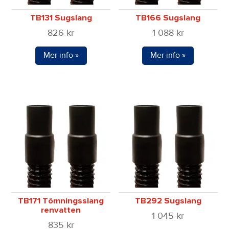
TB131 Sugslang
TB166 Sugslang
826
kr
1 088
kr
Mer info »
Mer info »
TB171 Tömningsslang
TB292 Sugslang
renvatten
1 045
kr
835
kr