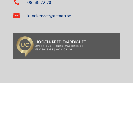

08–35 72 20

kundservice@acmab.se