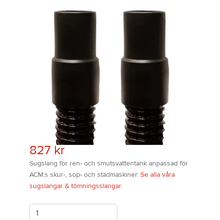
827
kr
Sugslang för ren- och smutsvattentank anpassad för
ACM:s skur-, sop- och städmaskiner.
Se alla våra
sugslangar & tömningsslangar.
Antal