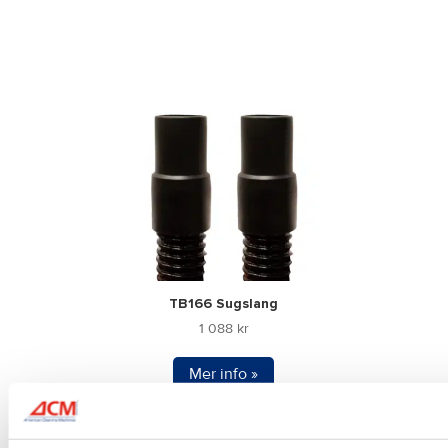
TB166 Sugslang
1 088
kr
Mer info »