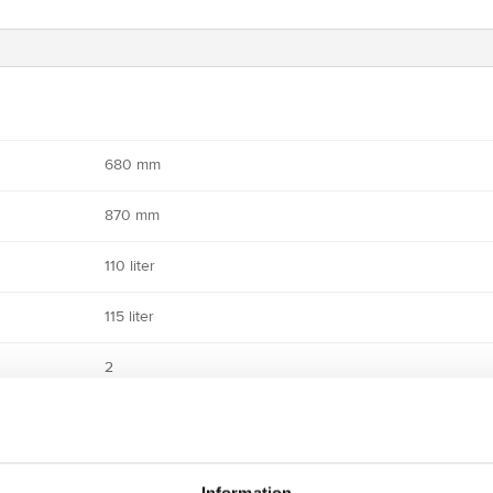
680 mm
870 mm
110 liter
115 liter
2
350 mm
31 kg
Information