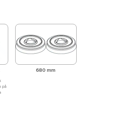
k
680 mm
k
n på
a