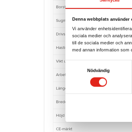
Borstmotor
Denna webbplats använder 
Sugmotor
Vi använder enhetsidentifierar
Drivsystem
sociala medier och analysera 
till de sociala medier och a
Hastighet
med annan information som du 
Vikt utan batterier
Samtyckesval
Nödvändig
Arbetskapacitet
Längd
Bredd
Höjd
CE-märkt