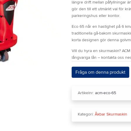
längre drift mellan påfyllningar ä
gör den till ett utmärkt val för k
parkeringshus eller kontor.
Eco 65 når en hastighet på 6 km/
traditionella gå-bakom skurmaskin
korta designen gör denna golvmas
Vill du hyra en skurmaskin? ACM 
långvariga lån – kontakta oss ned
Fråga om denna produkt
Artikelnr:
acm-eco-65
Kategori:
Åkbar Skurmaskin