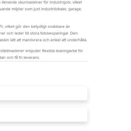
n liknande skurmaskiner för industrigolv, vilket
rävande miljöer som just industrilokaler, garage,
h, vilket gör den betydligt snabbare än
er och leder till stora tidsbesparingar. Den
kin lätt att manövrera och enkel att underhålla.
städmaskiner erbjuder flexibla leasingavtal för
an och få fri leverans.