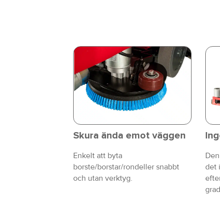
Skura ända emot väggen
Ing
Enkelt att byta
Den 
borste/borstar/rondeller snabbt
det 
och utan verktyg.
efte
grad