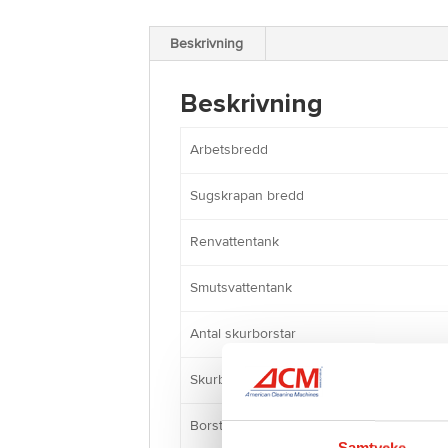
Beskrivning
Beskrivning
Arbetsbredd
Sugskrapan bredd
Renvattentank
Smutsvattentank
Antal skurborstar
Skurborste diameter
Borsttryck
Samtycke