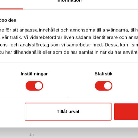
2 x 450/300 W
cookies
300/500/750 W
e för att anpassa innehållet och annonserna till användarna, tillh
48 V
vår trafik. Vi vidarebefordrar även sådana identifierare och anna
nnons- och analysföretag som vi samarbetar med. Dessa kan i sin
3-6km/tim
har tillhandahållit eller som de har samlat in när du har använt 
130 kg
Inställningar
Statistik
2
4000 m
/tim
1186 mm
580 mm
Tillåt urval
1220 mm
Ja