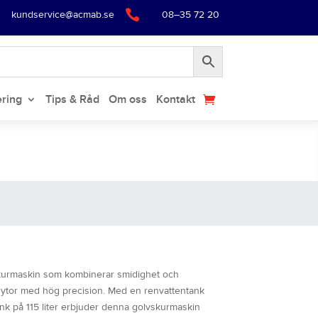

kundservice@acmab.se
08–35 72 20
ering
Tips & Råd
Om oss
Kontakt
kurmaskin som kombinerar smidighet och
ga ytor med hög precision. Med en renvattentank
ank på 115 liter erbjuder denna golvskurmaskin