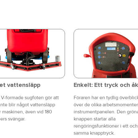
et vattensläpp
Enkelt: Ett tryck och å
V-formade sugfoten gör att
Föraren har en tydlig överblic
inte blir något vattensläpp
över de olika arbetsmomente
r maskinen, även vid 180
instrumentpanelen. Den grön
ers svängar.
knappen startar alla
rengöringsfunktioner i ett och
samma knapptryck.