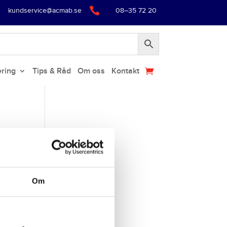

kundservice@acmab.se
08–35 72 20
ering
Tips & Råd
Om oss
Kontakt
d
 mot
Om