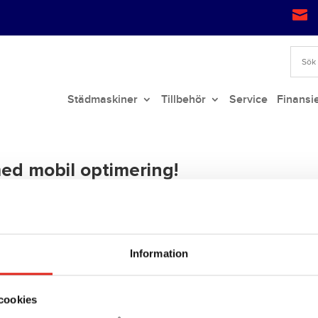

Städmaskiner
Tillbehör
Service
Finansi
ed mobil optimering!
 Med ett nytt utseende och intuitiv design, är vår nya webbplats utforma
alltid efter att förbättra den service vi erbjuder, så i ett spännande steg
Information
cookies