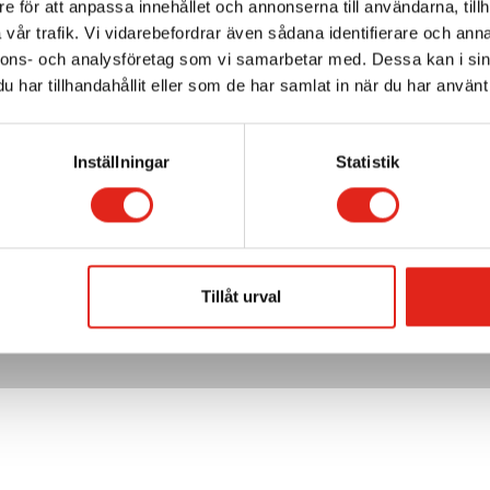
e för att anpassa innehållet och annonserna till användarna, tillh
vår trafik. Vi vidarebefordrar även sådana identifierare och anna
nnons- och analysföretag som vi samarbetar med. Dessa kan i sin
har tillhandahållit eller som de har samlat in när du har använt 
Kontakt
Inställningar
Statistik

08–35 72 20

kundservice@acmab.se
Tillåt urval