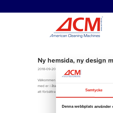
Ny hemsida, ny design m
2018-09-20
|
Okategoriserade
Välkommen till vår nya och förbättrade hemsida.
med er i åtanke. Ny design Här på ACM strävar vi 
Samtycke
att förbättra er...
Denna webbplats använder 