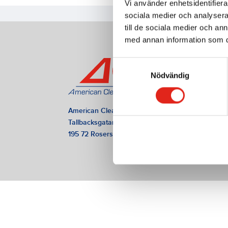
Vi använder enhetsidentifierar
sociala medier och analysera 
till de sociala medier och a
med annan information som du 
Samtyckesval
Nödvändig
American Cleaning Machines AB
Tallbacksgatan 13 A
195 72 Rosersberg