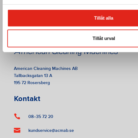
Tillåt alla
Tillåt urval
American Cleaning Machines AB
Tallbacksgatan 13 A
195 72 Rosersberg
Kontakt

08–35 72 20

kundservice@acmab.se