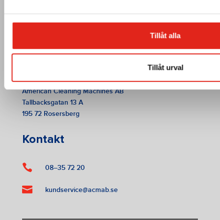
Tillåt alla
Tillåt urval
American Cleaning Machines AB
Tallbacksgatan 13 A
195 72 Rosersberg
Kontakt

08–35 72 20

kundservice@acmab.se