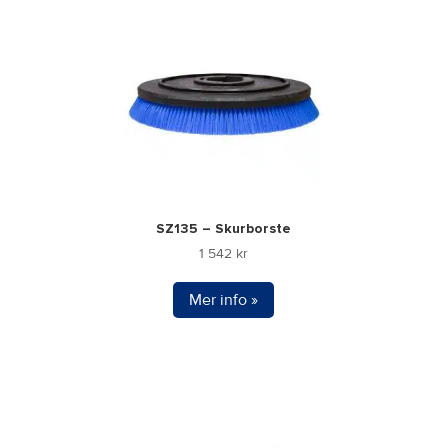
SZ135 – Skurborste
1 542
kr
Mer info »