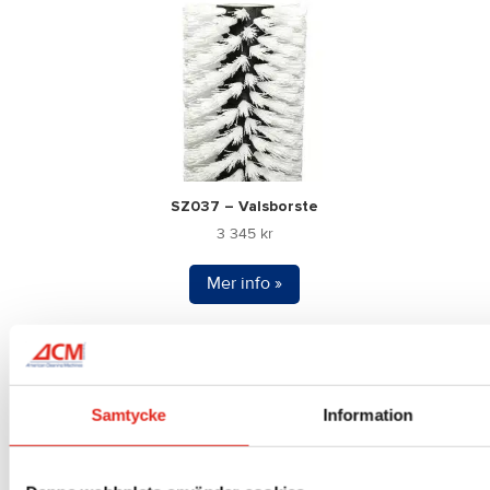
SZ037 – Valsborste
3 345
kr
Mer info »
Samtycke
Information