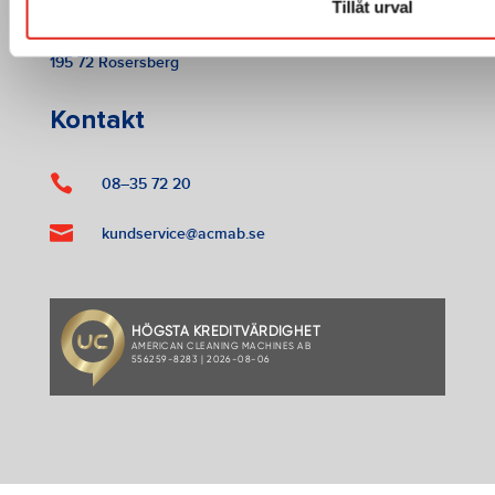
Tillåt urval
American Cleaning Machines AB
Tallbacksgatan 13 A
195 72 Rosersberg
Kontakt

08–35 72 20

kundservice@acmab.se