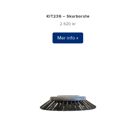
KIT236 – Skurborste
2 620
kr
Mer info »