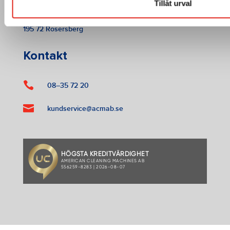
Tillåt urval
American Cleaning Machines AB
Tallbacksgatan 13 A
195 72 Rosersberg
Kontakt

08–35 72 20

kundservice@acmab.se