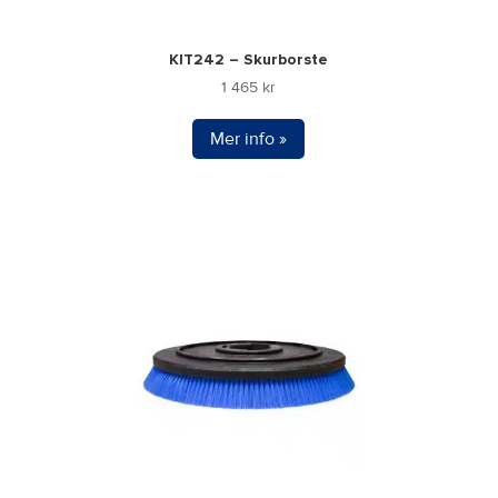
KIT242 – Skurborste
1 465
kr
Mer info »