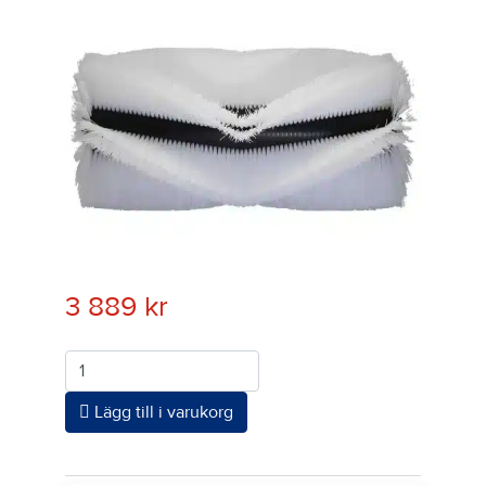
3 889
kr
Antal
Lägg till i varukorg