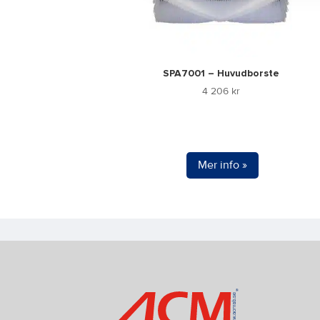
SPA7001 – Huvudborste
4 206
kr
Mer info »