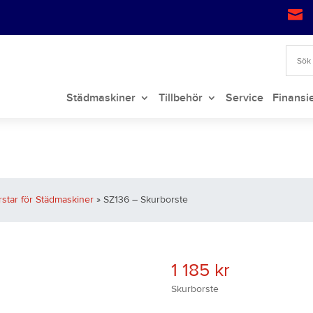

Städmaskiner
Tillbehör
Service
Finansi
rstar för Städmaskiner
» SZ136 – Skurborste
1 185
kr
Skurborste