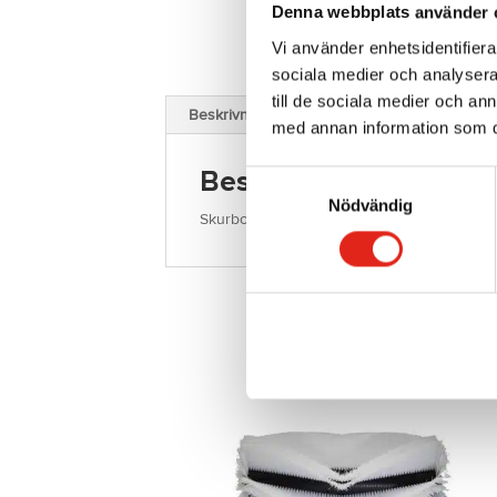
Denna webbplats använder 
Vi använder enhetsidentifierar
sociala medier och analysera 
till de sociala medier och a
Beskrivning
med annan information som du 
Beskrivning
Samtyckesval
Nödvändig
Skurborste