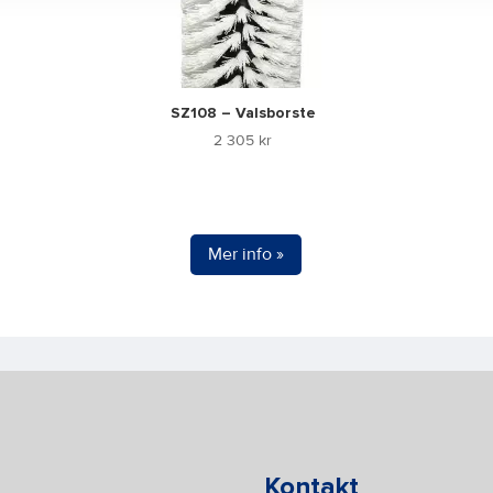
SZ108 – Valsborste
2 305
kr
Mer info »
Kontakt