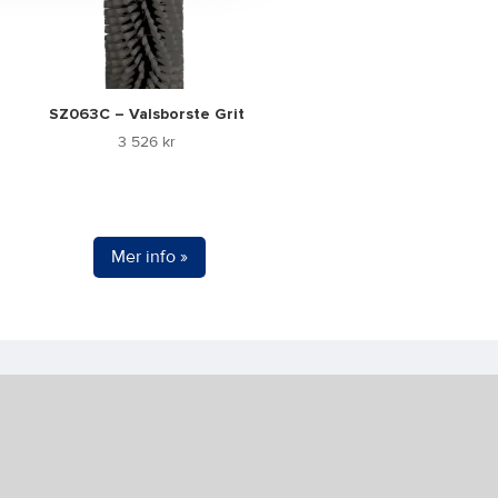
SZ063C – Valsborste Grit
3 526
kr
Mer info »