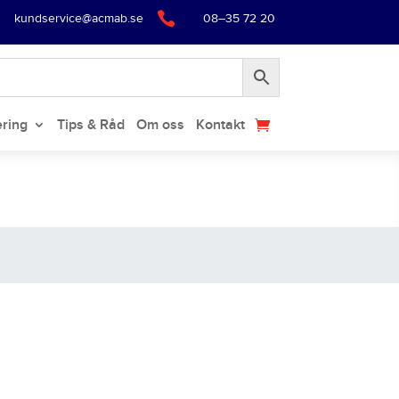

kundservice@acmab.se
08–35 72 20
ering
Tips & Råd
Om oss
Kontakt