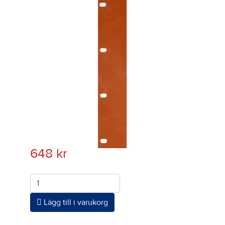
648
kr
Antal
Lägg till i varukorg