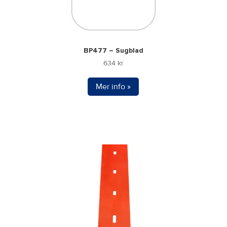
BP477 – Sugblad
634
kr
Mer info »