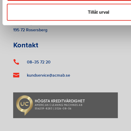
Tillåt urval
American Cleaning Machines AB
Tallbacksgatan 13 A
195 72 Rosersberg
Kontakt

08–35 72 20

kundservice@acmab.se