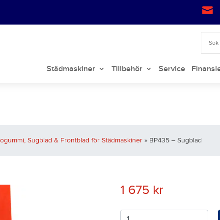

Städmaskiner
Tillbehör
Service
Finansi
dogummi, Sugblad & Frontblad för Städmaskiner
» BP435 – Sugblad
1 675
kr
Antal