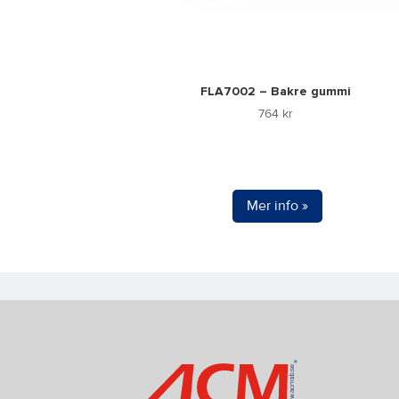
FLA7002 – Bakre gummi
764
kr
Mer info »