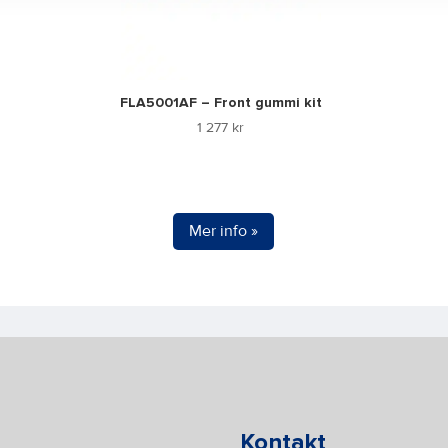
FLA5001AF – Front gummi kit
1 277
kr
Mer info »
Kontakt