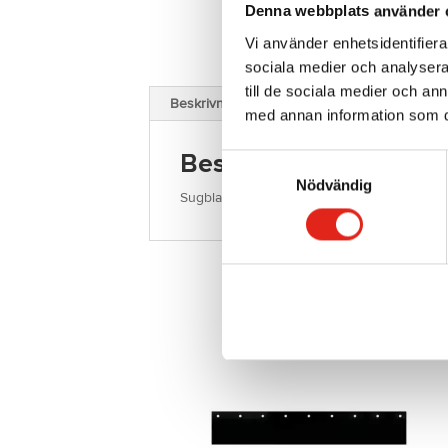
Denna webbplats använder 
Vi använder enhetsidentifierar
sociala medier och analysera 
till de sociala medier och a
Beskrivning
med annan information som du 
Beskrivning
Samtyckesval
Nödvändig
Sugblad