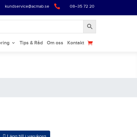

kundservice@acmab.se
08–35 72 20
ering
Tips & Råd
Om oss
Kontakt
Lägg till i varukorg