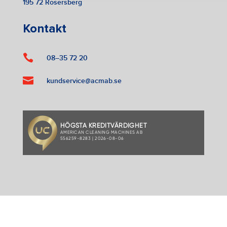
195 72 Rosersberg
Kontakt

08–35 72 20

kundservice@acmab.se