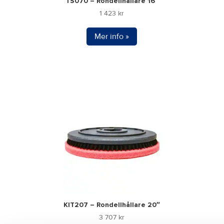
TS070 – Rondellhållare 16″
1 423
kr
Mer info »
KIT207 – Rondellhållare 20″
3 707
kr