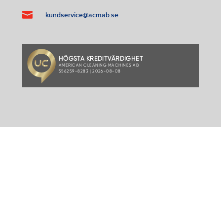

kundservice@acmab.se