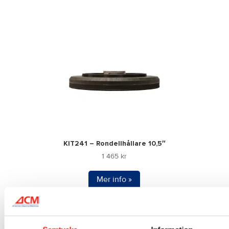
KIT241 – Rondellhållare 10,5″
1 465
kr
Mer info »