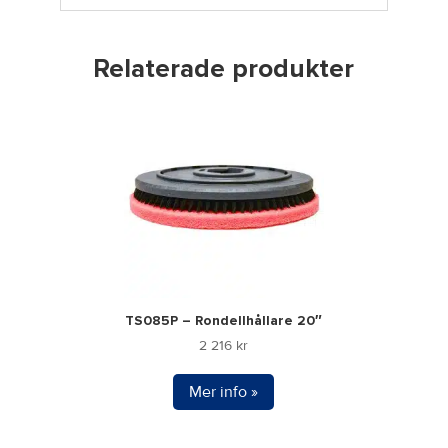
Relaterade produkter
TS085P – Rondellhållare 20″
2 216
kr
Mer info »