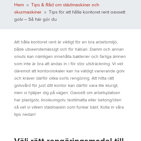
Hem
Tips & Råd om städmaskiner och
9
skurmaskiner
Tips för att hålla kontoret rent oavsett
9
golv – Så här gör du
Att hålla kontoret rent är viktigt för en bra arbetsmiljö,
både utseendemässigt och för hälsan. Damm och annan
smuts kan nämligen innehålla bakterier och farliga ämnen
som inte är bra att andas in i för stor utsträckning. Vi vet
däremot att kontorslokaler kan ha väldigt varierande golv
och kräver därför olika sorts rengöring. Att hitta rätt
golvvård för just ditt kontor kan därför vara lite klurigt,
men vi hjälper dig på vägen. Oavsett om arbetsplatsen
har plastgolv, linoleumgolv, textilmatta eller betong/sten
så vet vi vilken städmaskin som funkar bäst. Kolla in våra
tips nedan!