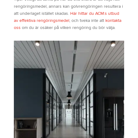
rengöringsmedel, annars kan golvrengöringen resultera i
att underlaget istället skadas.
Här hittar du ACM:s utbud
av effektiva rengöringsmedel
, och tveka inte att
kontakta
oss
om du är osäker på vilken rengöring du bör välja.