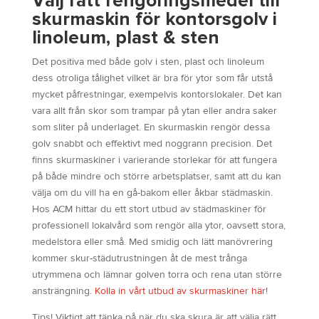
Välj rätt rengöringsmedel till
skurmaskin för kontorsgolv i
linoleum, plast & sten
Det positiva med både golv i sten, plast och linoleum
dess otroliga tålighet vilket är bra för ytor som får utstå
mycket påfrestningar, exempelvis kontorslokaler. Det kan
vara allt från skor som trampar på ytan eller andra saker
som sliter på underlaget. En skurmaskin rengör dessa
golv snabbt och effektivt med noggrann precision. Det
finns skurmaskiner i varierande storlekar för att fungera
på både mindre och större arbetsplatser, samt att du kan
välja om du vill ha en gå-bakom eller åkbar städmaskin.
Hos ACM hittar du ett stort utbud av städmaskiner för
professionell lokalvård som rengör alla ytor, oavsett stora,
medelstora eller små. Med smidig och lätt manövrering
kommer skur-städutrustningen åt de mest trånga
utrymmena och lämnar golven torra och rena utan större
ansträngning.
Kolla in vårt utbud av skurmaskiner här
!
Tips! Viktigt att tänka på när du ska skura är att välja rätt