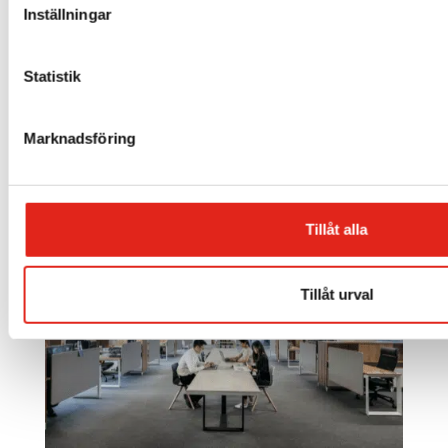
vägen till en ren arbetsplats med gratis leverans av våra
Inställningar
prisvärda städmaskiner för proffs. Du är varmt välkommen
att
kontakta oss här
om du har några frågor eller
Statistik
funderingar om våra produkter eller service.
Marknadsföring
Kontakta oss
Tillåt alla
Tillåt urval