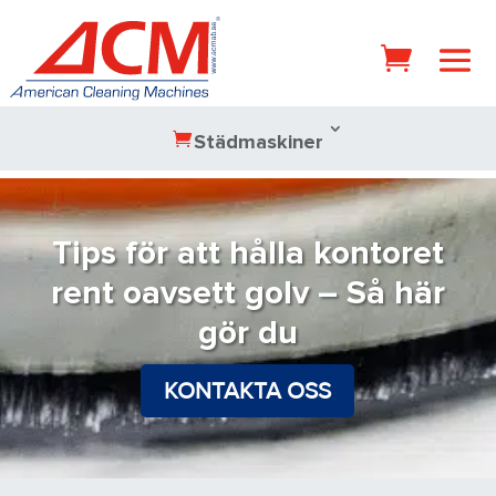
Städmaskiner
Tips för att hålla kontoret
rent oavsett golv – Så här
gör du
KONTAKTA OSS