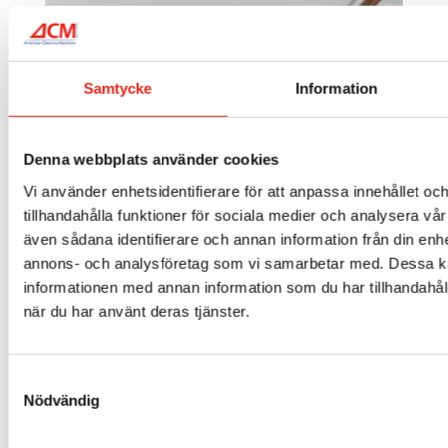
Samtycke
Information
Denna webbplats använder cookies
Vi använder enhetsidentifierare för att anpassa innehållet oc
tillhandahålla funktioner för sociala medier och analysera vår 
även sådana identifierare och annan information från din enhe
American Cleaning Machines
annons- och analysföretag som vi samarbetar med. Dessa ka
– din effektiva
informationen med annan information som du har tillhandahåll
städutrustning med gratis
när du har använt deras tjänster.
frakt
Med bra städmaskiner ser du inte bara till att hålla
Samtyckesval
kontoret rent och fräscht, utan du investerar också i en
Nödvändig
mer effektiv och således mer miljövänlig rengöring av
lokalen. Låt American Cleaning Machines hjälpa dig på