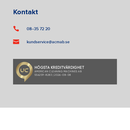
Kontakt

08–35 72 20

kundservice@acmab.se