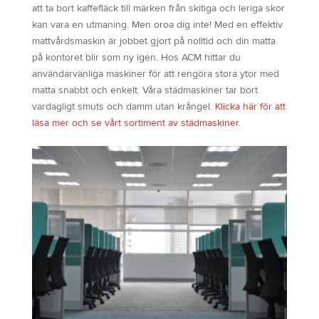
att ta bort kaffefläck till märken från skitiga och leriga skor
kan vara en utmaning. Men oroa dig inte! Med en effektiv
mattvårdsmaskin är jobbet gjort på nolltid och din matta
på kontoret blir som ny igen. Hos ACM hittar du
användarvänliga maskiner för att rengöra stora ytor med
matta snabbt och enkelt. Våra städmaskiner tar bort
vardagligt smuts och damm utan krångel.
Klicka här för att
läsa mer och se vårt sortiment av städmaskiner
.