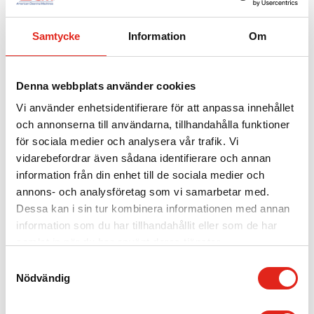
De
olika
Samtycke
Information
Om
alternativen
Sopmaskin ACM 135B
Skurmaskin ACM Smile
kan
80
väljas
Mer info »
Denna webbplats använder cookies
Mer info »
på
Vi använder enhetsidentifierare för att anpassa innehållet
produktsidan
och annonserna till användarna, tillhandahålla funktioner
för sociala medier och analysera vår trafik. Vi
vidarebefordrar även sådana identifierare och annan
information från din enhet till de sociala medier och
annons- och analysföretag som vi samarbetar med.
Dessa kan i sin tur kombinera informationen med annan
information som du har tillhandahållit eller som de har
samlat in när du har använt deras tjänster.
Samtyckesval
SZ055 – Skurborste
TS062 – Rondellhållare
Nödvändig
18″-tum
2 699
kr
2 375
kr