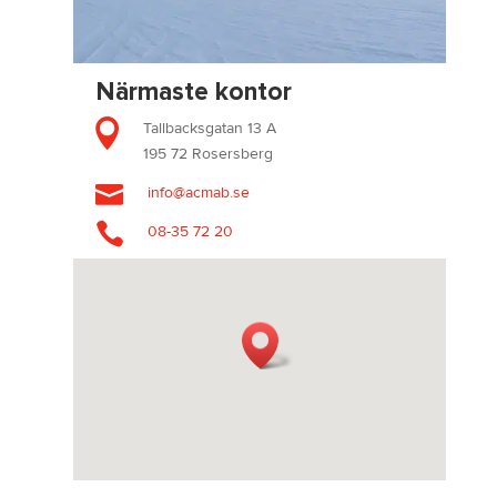
Närmaste kontor

Tallbacksgatan 13 A
195 72 Rosersberg

info@acmab.se

08-35 72 20