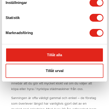
Mer info »
Inställningar
Mer info »
Statistik
Ladda fler produkter
Marknadsföring
Vi tillhandahåller allt från högkvalitativa
mattvårdsmaskiner, sopmaskiner och skurmaskiner till
Tillåt alla
grovdammsugare / industridammsugare, polermaskiner
(golvpoleringsmaskiner), moppmopeder,
singelskurmaskiner och golvvårdsmaskiner. Allt detta i
Tillåt urval
kombination med att vi även erbjuder 5-års
produktgaranti och rikstäckande eftermarknadsservice
innebär att du gör ett mycket klokt val om du väljer att
köpa eller hyra / hyrköpa städmaskiner från oss.
Sanningen är ofta väldigt gammal och enkel – de företag
som överlever längst har vanligtvis gjort det av en