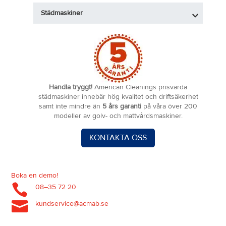
Städmaskiner
Handla tryggt!
American Cleanings prisvärda
städmaskiner innebär hög kvalitet och driftsäkerhet
samt inte mindre än
5 års garanti
på våra över 200
modeller av golv- och mattvårdsmaskiner.
KONTAKTA OSS
Boka en demo!

08–35 72 20

kundservice@acmab.se