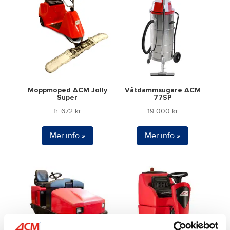
Moppmoped ACM Jolly
Våtdammsugare ACM
Super
77SP
fr.
672
kr
19 000
kr
Mer info »
Mer info »
Den
här
produkten
har
flera
varianter.