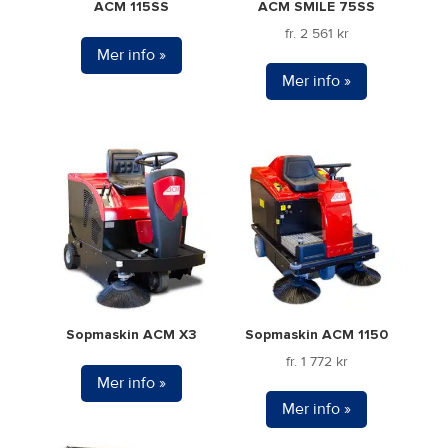
ACM 115SS
ACM SMILE 75SS
fr.
2 561
kr
Mer info »
Mer info »
Den
här
produkten
har
flera
varianter.
De
olika
alternativen
Sopmaskin ACM X3
Sopmaskin ACM 1150
kan
fr.
1 772
kr
väljas
Mer info »
på
Mer info »
produktsidan
Den