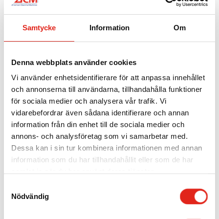
varianter.
De
olika
Samtycke
Information
Om
alternativen
Skurmaskin Midi 45B
Skurmaskin Midi 45B
kan
Kemdosering
fr.
589
kr
Denna webbplats använder cookies
väljas
Mer info »
på
Vi använder enhetsidentifierare för att anpassa innehållet
Mer info »
och annonserna till användarna, tillhandahålla funktioner
produktsidan
Den
för sociala medier och analysera vår trafik. Vi
här
vidarebefordrar även sådana identifierare och annan
produkten
information från din enhet till de sociala medier och
har
annons- och analysföretag som vi samarbetar med.
flera
Dessa kan i sin tur kombinera informationen med annan
information som du har tillhandahållit eller som de har
varianter.
samlat in när du har använt deras tjänster.
De
olika
Samtyckesval
Nödvändig
alternativen
Skurmaskin Midi 45BT
Skurmaskin Midi 45BT
kan
Kemdosering