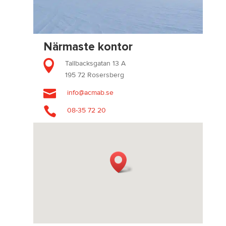
Närmaste kontor

Tallbacksgatan 13 A
195 72 Rosersberg

info@acmab.se

08-35 72 20