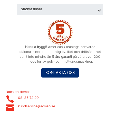
Städmaskiner
Handla tryggt!
American Cleanings prisvärda
städmaskiner innebär hög kvalitet och driftsäkerhet
samt inte mindre än
5 års garanti
på våra över 200
modeller av golv- och mattvårdsmaskiner.
KONTAKTA OSS
Boka en demo!

08–35 72 20

kundservice@acmab.se