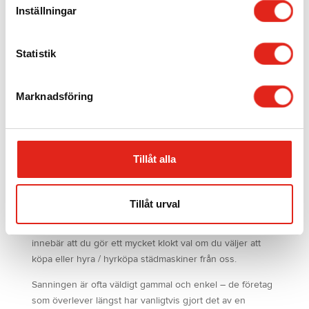
väljas
Inställningar
Mer info »
Mer info »
på
produktsidan
Statistik
Ladda fler produkter
Marknadsföring
Vi tillhandahåller allt från högkvalitativa
mattvårdsmaskiner, sopmaskiner och skurmaskiner till
Tillåt alla
grovdammsugare / industridammsugare, polermaskiner
(golvpoleringsmaskiner), moppmopeder,
singelskurmaskiner och golvvårdsmaskiner. Allt detta i
Tillåt urval
kombination med att vi även erbjuder 5-års
produktgaranti och rikstäckande eftermarknadsservice
innebär att du gör ett mycket klokt val om du väljer att
köpa eller hyra / hyrköpa städmaskiner från oss.
Sanningen är ofta väldigt gammal och enkel – de företag
som överlever längst har vanligtvis gjort det av en