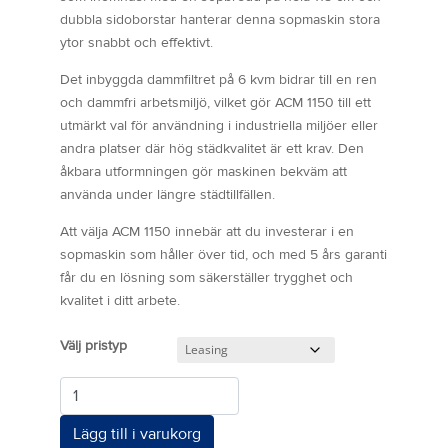
dubbla sidoborstar hanterar denna sopmaskin stora
ytor snabbt och effektivt.
Det inbyggda dammfiltret på 6 kvm bidrar till en ren
och dammfri arbetsmiljö, vilket gör ACM 1150 till ett
utmärkt val för användning i industriella miljöer eller
andra platser där hög städkvalitet är ett krav. Den
åkbara utformningen gör maskinen bekväm att
använda under längre städtillfällen.
Att välja ACM 1150 innebär att du investerar i en
sopmaskin som håller över tid, och med 5 års garanti
får du en lösning som säkerställer trygghet och
kvalitet i ditt arbete.
pristyp
Antal
Lägg till i varukorg