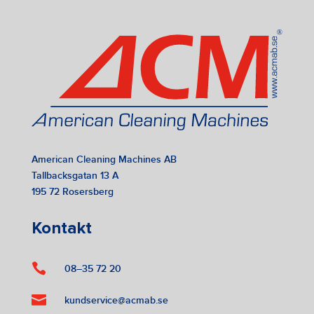
American Cleaning Machines AB
Tallbacksgatan 13 A
195 72 Rosersberg
Kontakt

08–35 72 20

kundservice@acmab.se