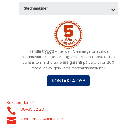
Städmaskiner
Handla tryggt!
American Cleanings prisvärda
städmaskiner innebär hög kvalitet och driftsäkerhet
samt inte mindre än
5 års garanti
på våra över 200
modeller av golv- och mattvårdsmaskiner.
KONTAKTA OSS
Boka en demo!

08–35 72 20

kundservice@acmab.se