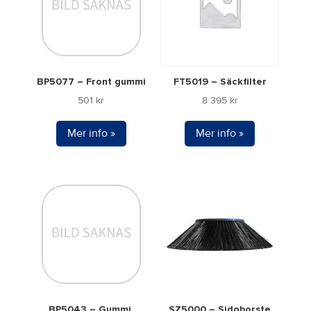
BP5077 – Front gummi
FT5019 – Säckfilter
501
kr
8 395
kr
Mer info »
Mer info »
BP5043 – Gummi,
SZ5000 – Sidoborste