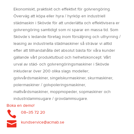
Ekonomiskt, praktiskt och effektivt för golvrengöring.
Överväg att köpa eller hyra / hyrköp en industriell
städmaskin i Skövde för att underlätta och effektivisera er
golvrengöring samtidigt som ni sparar en massa tid. Som
Skövde´s ledande företag inom försäljning och uthyrning /
leasing av industriella städmaskiner så strävar vi alltid
efter att tillhandahålla det absolut bästa för våra kunder
gällande vårt produktutbud och helhetskoncept. Vårt
urval av städ- och golvrengöringsmaskiner i Skövde
inkluderar över 200 olika slags modeller;
golvvårdsmaskiner, singelskurmaskiner, skurmaskiner,
polermaskiner / golvpoleringsmaskiner,
mattvårdsmaskiner, moppmopeder, sopmaskiner och
industridammsugare / grovdammsugare.
Boka en demo!

08–35 72 20

kundservice@acmab.se