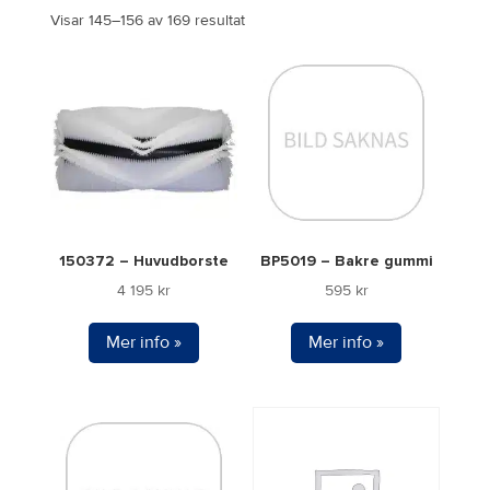
Visar 145–156 av 169 resultat
150372 – Huvudborste
BP5019 – Bakre gummi
4 195
kr
595
kr
Mer info »
Mer info »