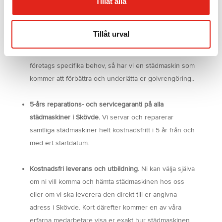
Tillåt alla
Skövde så kan ni dra nytta av
de följande fördelarna:
Tillåt urval
Vi saluför och hyr ut / leasing 200 olika slags modeller
av golvrengöringsmaskiner i Skövde.
Oavsett ert
företags specifika behov, så har vi en städmaskin som
kommer att förbättra och underlätta er golvrengöring..
5-års reparations- och servicegaranti på alla
städmaskiner i Skövde.
Vi servar och reparerar
samtliga städmaskiner helt kostnadsfritt i 5 år från och
med ert startdatum.
Kostnadsfri leverans och utbildning.
Ni kan välja själva
om ni vill komma och hämta städmaskinen hos oss
eller om vi ska leverera den direkt till er angivna
adress i Skövde. Kort därefter kommer en av våra
erfarna medarbetare visa er exakt hur städmaskinen