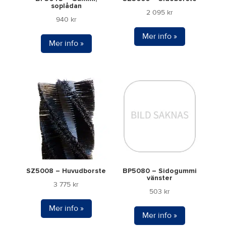
soplådan
2 095
kr
940
kr
Mer info »
Mer info »
SZ5008 – Huvudborste
BP5080 – Sidogummi
vänster
3 775
kr
503
kr
Mer info »
Mer info »