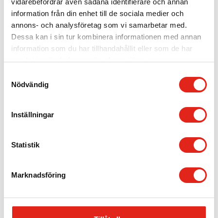
vidarebefordrar även sådana identifierare och annan
information från din enhet till de sociala medier och
annons- och analysföretag som vi samarbetar med.
Dessa kan i sin tur kombinera informationen med annan
information som du har tillhandahållit eller som de har
samlat in när du har använt deras tjänster.
BP5041 – Sidogummi
BP5042 – Bakre gummi
vänster
636
kr
Samtyckesval
894
kr
Nödvändig
Mer info »
Mer info »
Inställningar
Statistik
Ladda fler produkter
När ni anlitar oss på
Marknadsföring
American Cleaning Machines
som er fullservicepartner för
industriella städmaskiner i