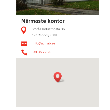
Närmaste kontor

Storås Industrigata 3b
424 69 Angered

info@acmab.se

08-35 72 20