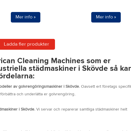
Mer info »
Mer info »
kten
Ladda fler produkter
ter.
erican Cleaning Machines som er
nativen
ustriella städmaskiner i Skövde så kan
ördelarna:
 modeller av golvrengöringsmaskiner i Skövde.
Oavsett ert företags specifi
örbättra och underlätta er golvrengöring..
ktsidan
tädmaskiner i Skövde.
Vi servar och reparerar samtliga städmaskiner helt