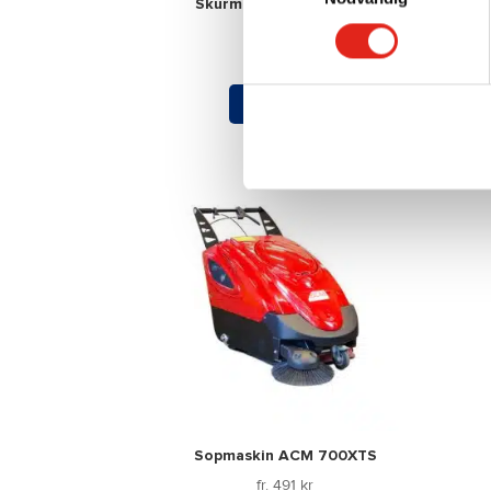
Skurmaskin ACM Eco 85
Mer info »
Sopmaskin ACM 700XTS
fr.
491
kr