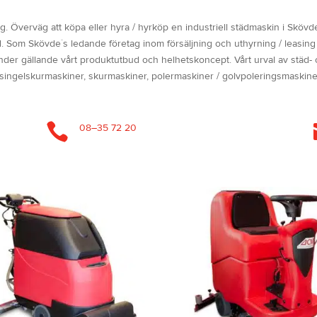
g. Överväg att köpa eller hyra / hyrköp en industriell städmaskin i Skövde 
 Som Skövde´s ledande företag inom försäljning och uthyrning / leasing av
a kunder gällande vårt produktutbud och helhetskoncept. Vårt urval av stä
, singelskurmaskiner, skurmaskiner, polermaskiner / golvpoleringsmask

08–35 72 20