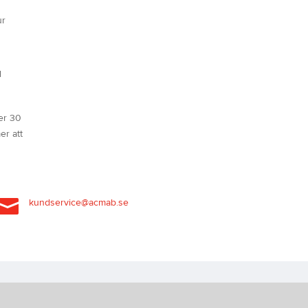
ur
d
er 30
er att

kundservice@acmab.se