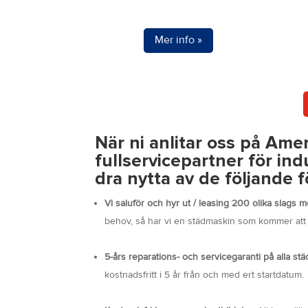
Den
Den
här
här
Mer info »
produkten
produ
har
har
flera
flera
varianter.
varian
De
De
olika
olika
När ni anlitar oss på Am
alternativen
alter
fullservicepartner för ind
kan
kan
dra nytta av de följande f
väljas
väljas
Vi saluför och hyr ut / leasing 200 olika slags
på
på
behov, så har vi en städmaskin som kommer att f
produktsidan
produ
5-års reparations- och servicegaranti på alla s
kostnadsfritt i 5 år från och med ert startdatum.