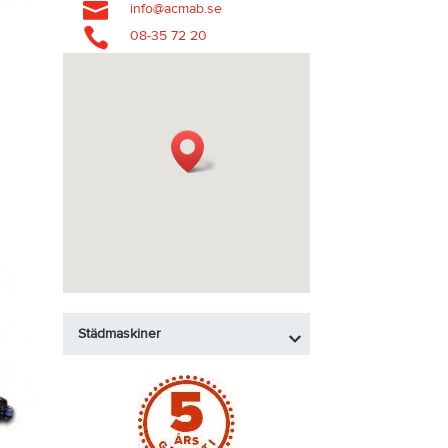

info@acmab.se

08-35 72 20
Städmaskiner