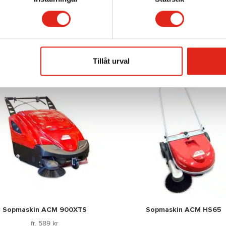
Skurmaskin Uniqa 100
Skurmaskin ACM 70BT
Mer info »
Mer info »
Tillåt urval
Sopmaskin ACM 900XTS
Sopmaskin ACM HS65
fr.
589
kr