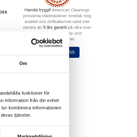
Handla tryggt!
American Cleanings
70SS
prisvärda städmaskiner innebär hög
kvalitet och driftsäkerhet samt inte
mindre än
5 års garanti
på våra över
200 modeller av golv- och
mattvårdsmaskiner.
KONTAKTA OSS
Om
andahålla funktioner för
n information från din enhet
 tur kombinera informationen
deras tjänster.
Marknadsföring