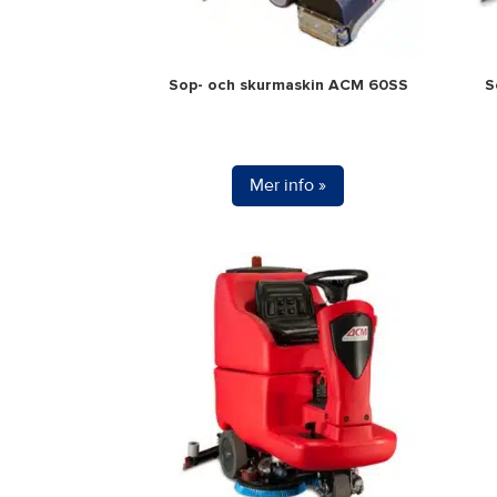
Sop- och skurmaskin ACM 60SS
S
Mer info »