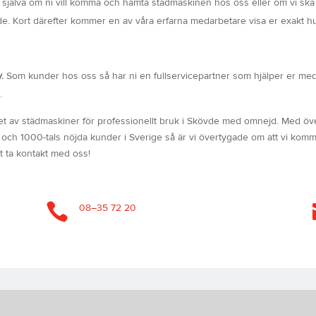
a själva om ni vill komma och hämta städmaskinen hos oss eller om vi ska
vde. Kort därefter kommer en av våra erfarna medarbetare visa er exakt h
v.
Som kunder hos oss så har ni en fullservicepartner som hjälper er me
.
et av städmaskiner för professionellt bruk i Skövde med omnejd. Med öv
och 1000-tals nöjda kunder i Sverige så är vi övertygade om att vi komm
tt ta kontakt med oss!

08–35 72 20