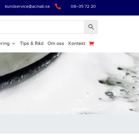

kundservice@acmab.se
08–35 72 20
ering
Tips & Råd
Om oss
Kontakt