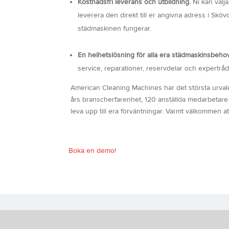
Kostnadsfri leverans och utbildning.
Ni kan välj
leverera den direkt till er angivna adress i Skö
städmaskinen fungerar.
En helhetslösning för alla era städmaskinsbeho
service, reparationer, reservdelar och expertråd
American Cleaning Machines har det största urval
års branscherfarenhet, 120 anställda medarbetare 
leva upp till era förväntningar. Varmt välkommen a
Boka en demo!