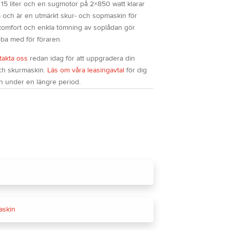
15 liter och en sugmotor på 2×850 watt klarar
a och är en utmärkt skur- och sopmaskin för
s komfort och enkla tömning av soplådan gör
obba med för föraren.
takta oss
redan idag för att uppgradera din
och skurmaskin.
Läs om våra leasingavtal
för dig
n under en längre period.
askin