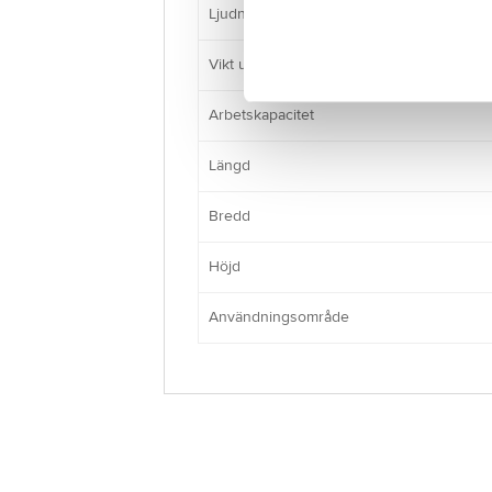
Ljudnivå
Vikt utan batterier
Arbetskapacitet
Längd
Bredd
Höjd
Användningsområde