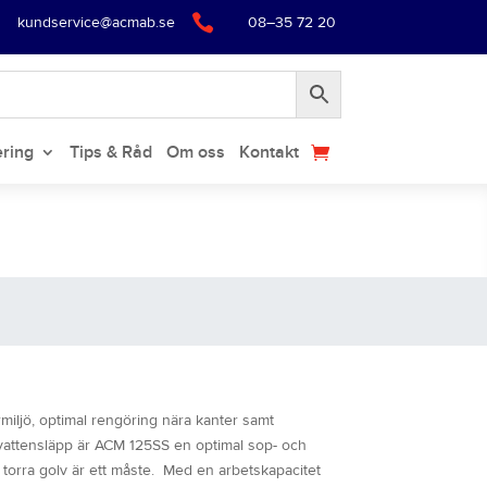

kundservice@acmab.se
08–35 72 20
ering
Tips & Råd
Om oss
Kontakt
iljö, optimal rengöring nära kanter samt
vattensläpp är ACM 125SS en optimal sop- och
 torra golv är ett måste. Med en arbetskapacitet