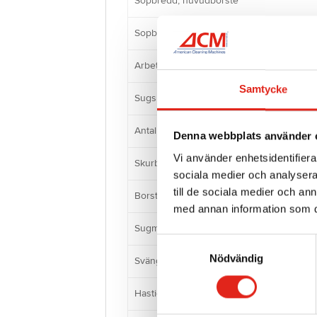
Sopbredd, huvudborste
Sopbehållare
Arbetsbredd
Samtycke
Sugskrapan bredd
Antal skurborstar
Denna webbplats använder 
Vi använder enhetsidentifierar
Skurborste diameter
sociala medier och analysera 
till de sociala medier och a
Borstmotor
med annan information som du 
Sugmotor
Samtyckesval
Nödvändig
Svängradie
Hastighet