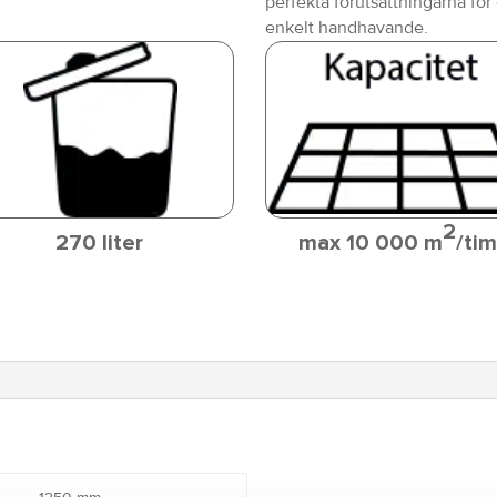
perfekta förutsättningarna för 
enkelt handhavande.
2
270 liter
max 10 000 m
/tim