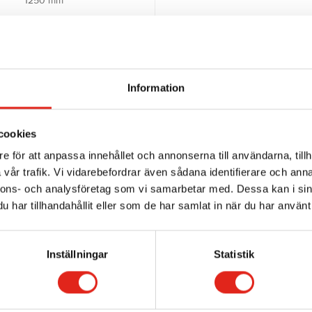
1250 mm
15 liter
1250 mm
Information
1470 mm
3
cookies
e för att anpassa innehållet och annonserna till användarna, tillh
380 mm
vår trafik. Vi vidarebefordrar även sådana identifierare och anna
nnons- och analysföretag som vi samarbetar med. Dessa kan i sin
3×750 watt
har tillhandahållit eller som de har samlat in när du har använt 
2×850 watt
Inställningar
Statistik
2900 mm
0 – 6 km/tim