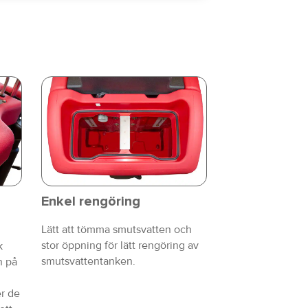
Enkel rengöring
Lätt att tömma smutsvatten och
stor öppning för lätt rengöring av
k
smutsvattentanken.
n på
r de