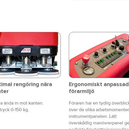
imal rengöring nära
Ergonomiskt anpassad
nter
förarmiljö
a ända in mot kanten.
Föraren har en tydlig överblic
tryck 0-150 kg.
över de olika arbetsmomente
instrumentpanelen. Lätt
överskådlig manövrerpanel ge