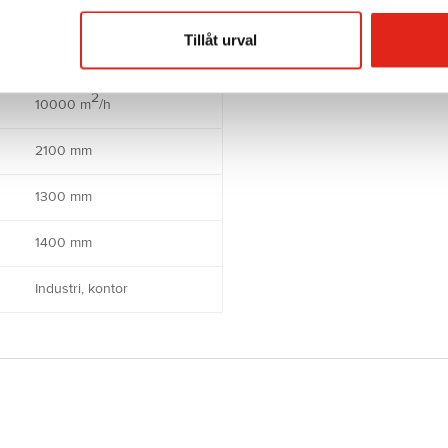
70 dB(A)
Tillåt urval
590 kg
2
10000 m
/h
2100 mm
1300 mm
1400 mm
Industri, kontor