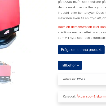
på
10000 m2/h, sopbehållare på 
denna maskin av de flesta ytorn
industri- eller kontorsytor. Des
maskinen även till en fröjd att j
Boka en demonstration eller kon
städfirma med en effektiv sop- 
som vill hyra sop- och skurmaski
Fråga om denna produkt
Tillbehör →
Artikelnr:
125ss
Kategori:
Åkbar sop- & skurm