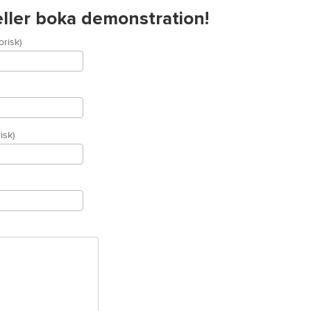
 eller boka demonstration!
risk)
isk)