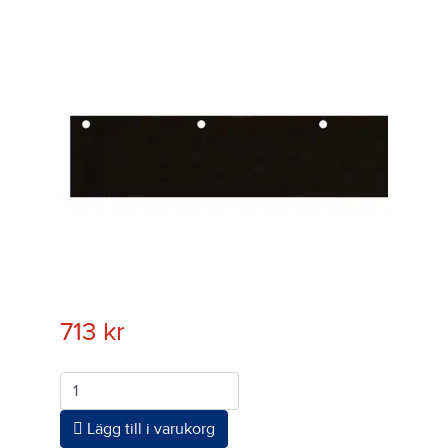
713
kr
Antal
Lägg till i varukorg