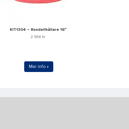
KIT1304 – Rondellhållare 16″
2 564
kr
Mer info »