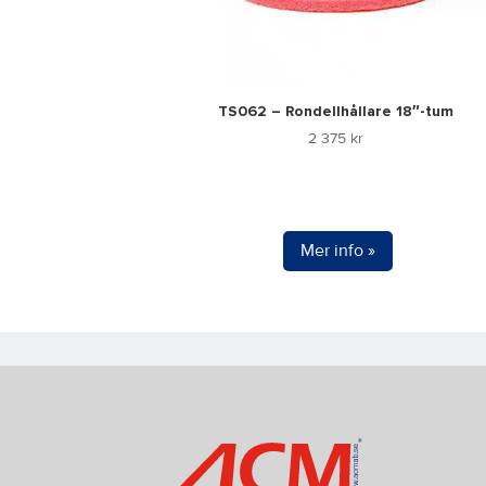
TS062 – Rondellhållare 18″-tum
2 375
kr
Mer info »