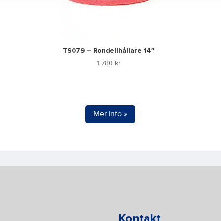
TS079 – Rondellhållare 14″
1 780
kr
Mer info »
Kontakt