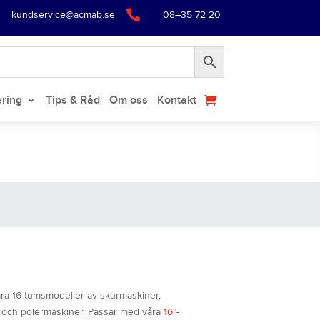

kundservice@acmab.se
08–35 72 20
ering
Tips & Råd
Om oss
Kontakt
åra 16-tumsmodeller av skurmaskiner,
 och polermaskiner. Passar med våra
16”-