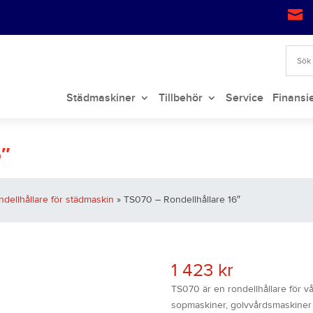

Städmaskiner
Tillbehör
Service
Finansi
6″
ndellhållare för städmaskin
» TS070 – Rondellhållare 16″
1 423
kr
TS070 är en rondellhållare för v
sopmaskiner, golvvårdsmaskiner