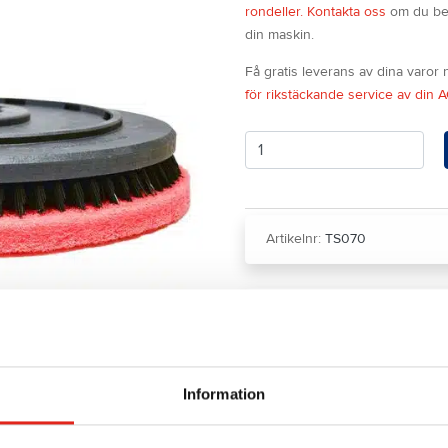
rondeller.
Kontakta oss
om du behö
din maskin.
Få gratis leverans av dina varor
för rikstäckande service av din 
Antal
Artikelnr:
TS070
Kategori:
Rondellhållare för 
Information