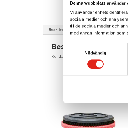
Denna webbplats använder 
Vi använder enhetsidentifierar
sociala medier och analysera 
till de sociala medier och a
Beskrivning
med annan information som du 
Beskrivning
Samtyckesval
Nödvändig
Rondellhållare 16 tum