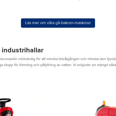
Läs mer om våra gå-bakom-maskiner
industrihallar
bar skurmaskin nödvändig för att minska tidsåtgången och minska den fysi
ga stopp för tömning och påfyllning av vatten. Vi erbjuder en mängd olik