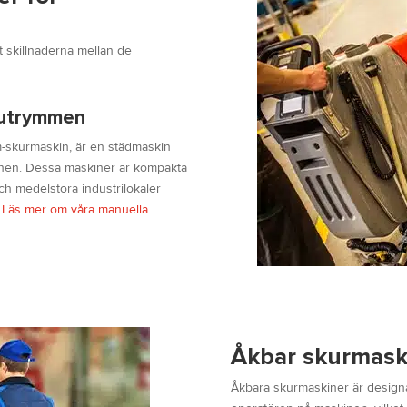
t skillnaderna mellan de
 utrymmen
-skurmaskin, är en städmaskin
inen. Dessa maskiner är kompakta
och medelstora industrilokaler
.
Läs mer om våra manuella
Åkbar skurmaski
Åkbara skurmaskiner är designad