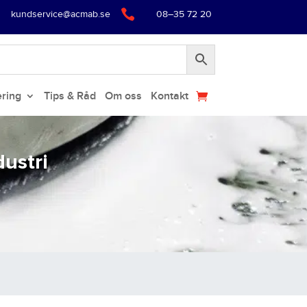

kundservice@acmab.se
08–35 72 20
ering
Tips & Råd
Om oss
Kontakt
dustri