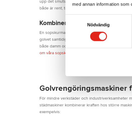
upp det smutsiga vattnet på en och samma gång. D
med annan information som du 
både är rent, torrt och säkert att beträda direkt eft
Samtyckesval
Kombinerad sop- och skurmask
Nödvändig
En sopskurmaskin sparar ett helt arbetsmoment g
golvet samtidigt. Dessa maskiner är optimala för i
både damm och finare skräp, samtidigt som det fin
om våra sopskurmaskiner.
Golvrengöringsmaskiner f
För mindre verkstäder och industriverksamheter m
städmaskiner kombinerar kraften hos större maski
exempelvis: