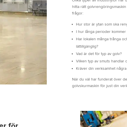
Olika typer av industriytor har 
hitta rätt golvrengöringsmaskin
frågor:
Hur stor är ytan som ska ren
I hur långa perioder kommer
Har lokalen många trånga oc
lättillgänglig?
Vad är det för typ av golv?
Vilken typ av smuts handlar 
Kräver din verksamhet några 
När du väl har funderat över dess
golvskurmaskin för just din ve
er för