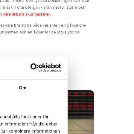
 både minskar den fysiska belastningen och ökar
r maskin ofta det självklara valet för större och
 våra åkbara skurmaskiner.
t vara bra att ha båda varianter: en gå-bakom-
 utrymmen och en åkbar för de stora ytorna.
Om
andahålla funktioner för
n information från din enhet
 tur kombinera informationen