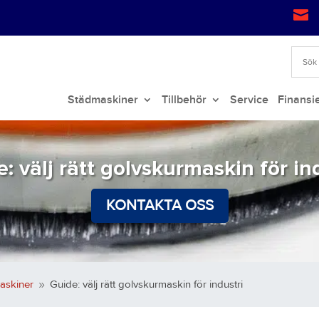

Städmaskiner
Tillbehör
Service
Finansi
: välj rätt golvskurmaskin för in
KONTAKTA OSS
askiner
Guide: välj rätt golvskurmaskin för industri
9