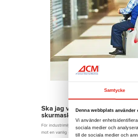
Samtycke
Ska jag välja en kombiskurmaski
Denna webbplats använder 
skurmaskin för golv?
Vi använder enhetsidentifierar
För industrimiljöer är nästan alltid en kombiskurmas
sociala medier och analysera 
mot en vanlig golvskurmaskin är att kombimodelle
till de sociala medier och a