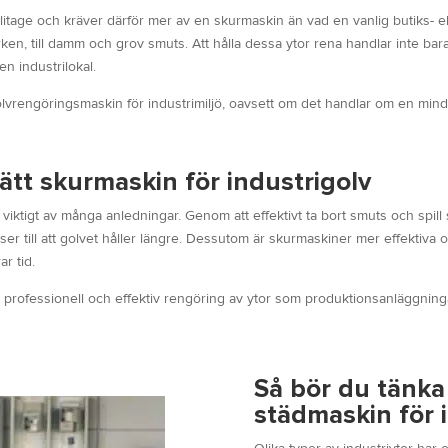
slitage och kräver därför mer av en skurmaskin än vad en vanlig butiks- e
ärken, till damm och grov smuts. Att hålla dessa ytor rena handlar inte bar
en industrilokal.
olvrengöringsmaskin för industrimiljö, oavsett om det handlar om en mindre
rätt skurmaskin för industrigolv
är viktigt av många anledningar. Genom att effektivt ta bort smuts och spil
ser till att golvet håller längre. Dessutom är skurmaskiner mer effektiv
ar tid.
 professionell och effektiv rengöring av ytor som produktionsanläggningar
Så bör du tänka 
städmaskin för 