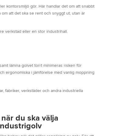
ller kontorsmiljö gör. Här handlar det om att snabbt
a om att det ska se rent och snyggt ut, utan är
 verkstad eller en stor industrihall.
l samt lämna golvet torrt minimeras risken för
a och ergonomiska i jämförelse med vanlig moppning
, fabriker, verkstäder och andra industriella
när du ska välja
industrigolv