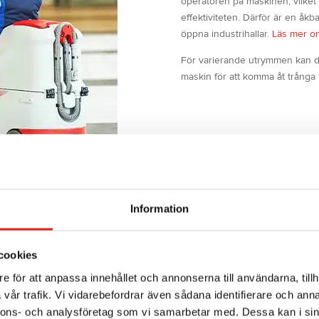
operatören på maskinen, vilket
effektiviteten. Därför är en åkba
öppna industrihallar.
Läs mer om
För varierande utrymmen kan de
maskin för att komma åt trånga
Information
n eller en vanlig
cookies
e för att anpassa innehållet och annonserna till användarna, tillh
kin det bästa valet. Skillnaden
vår trafik. Vi vidarebefordrar även sådana identifierare och anna
n både skurar golvet och suger
nnons- och analysföretag som vi samarbetar med. Dessa kan i sin