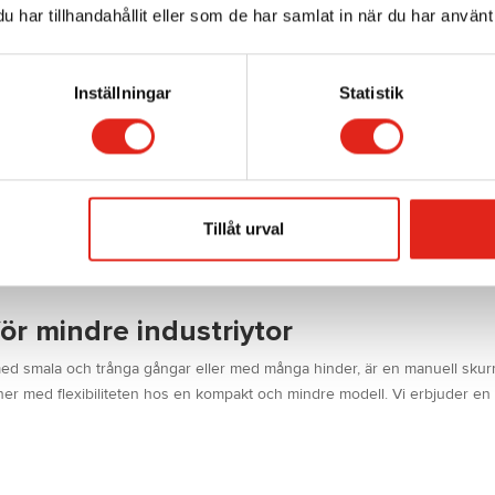
en efterlämnar ett golv som
har tillhandahållit eller som de har samlat in när du har använt 
er städning.
in
Inställningar
Statistik
enom att både sopa och skura
ndustrimiljöer där det förekommer
ns behov av våttorkning.
Läs mer
Tillåt urval
ör mindre industriytor
ed smala och trånga gångar eller med många hinder, är en manuell skurm
ner med flexibiliteten hos en kompakt och mindre modell. Vi erbjuder e