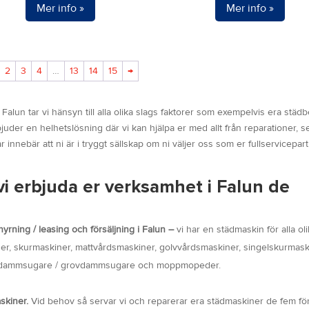
Mer info »
Mer info »
2
3
4
…
13
14
15
→
Falun tar vi hänsyn till alla olika slags faktorer som exempelvis era städ
juder en helhetslösning där vi kan hjälpa er med allt från reparationer, se
innebär att ni är i tryggt sällskap om ni väljer oss som er fullservicepart
i erbjuda er verksamhet i Falun de
yrning / leasing och försäljning i Falun –
vi har en städmaskin för alla ol
ner, skurmaskiner, mattvårdsmaskiner, golvvårdsmaskiner, singelskurmask
stridammsugare / grovdammsugare och moppmopeder.
askiner.
Vid behov så servar vi och reparerar era städmaskiner de fem fö