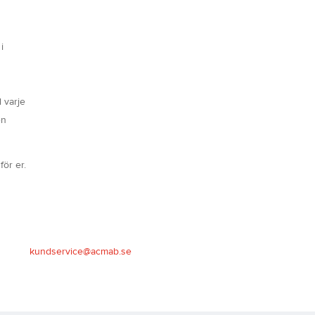
i
 varje
en
för er.
kundservice@acmab.se