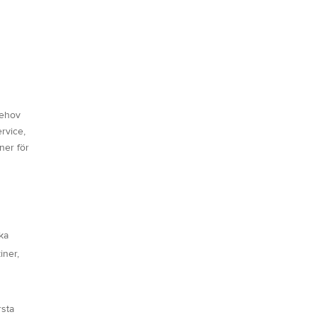
behov
rvice,
ner för
ika
iner,
rsta