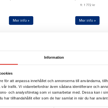
fr.
1 772
kr
Den
här
Mer info »
Mer info »
produkten
har
flera
varianter.
De
olika
Information
alternativen
kan
cookies
väljas
på
e för att anpassa innehållet och annonserna till användarna, tillh
produktsidan
vår trafik. Vi vidarebefordrar även sådana identifierare och anna
nnons- och analysföretag som vi samarbetar med. Dessa kan i sin
har tillhandahållit eller som de har samlat in när du har använt 
Skurmaskin ECO 430B
Skurmaskin Midi 45B
fr.
511
kr
fr.
589
kr