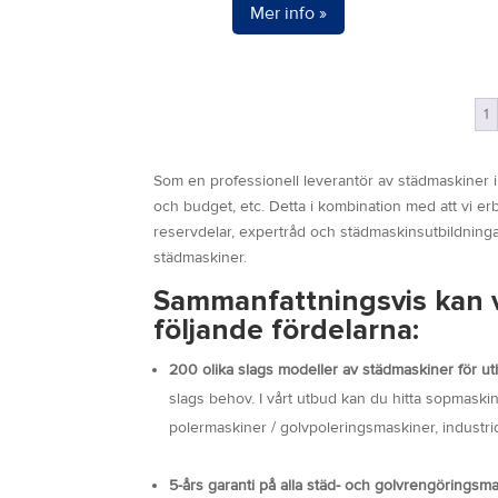
Mer info »
1
Som en professionell leverantör av städmaskiner i 
och budget, etc. Detta i kombination med att vi erb
reservdelar, expertråd och städmaskinsutbildningar 
städmaskiner.
Sammanfattningsvis kan v
följande fördelarna:
200 olika slags modeller av städmaskiner för uth
slags behov. I vårt utbud kan du hitta sopmaski
polermaskiner / golvpoleringsmaskiner, indu
5-års garanti på alla städ- och golvrengöringsm