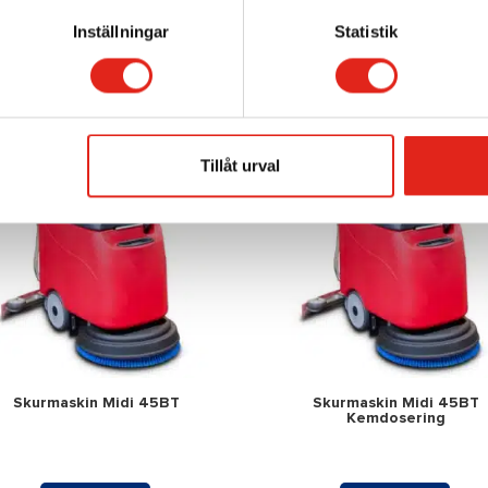
Den
Inställningar
Statistik
här
Mer info »
Mer info »
kten
produkten
har
flera
ter.
varianter.
Tillåt urval
De
olika
nativen
alternativen
kan
väljas
på
ktsidan
produktsidan
Skurmaskin Midi 45BT
Skurmaskin Midi 45BT
Kemdosering