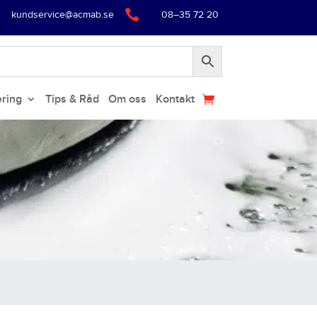

kundservice@acmab.se
08–35 72 20
ering
Tips & Råd
Om oss
Kontakt