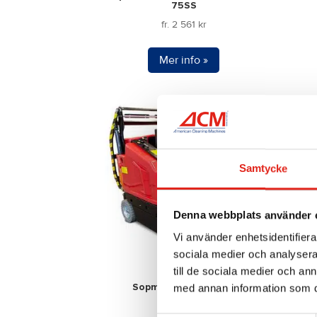
75SS
fr.
2 561
kr
Den
Mer info »
här
produkten
har
flera
varianter.
De
Samtycke
olika
alternativen
kan
Denna webbplats använder 
väljas
Vi använder enhetsidentifierar
på
sociala medier och analysera 
produktsidan
till de sociala medier och a
med annan information som du 
Sopmaskin ACM 1300