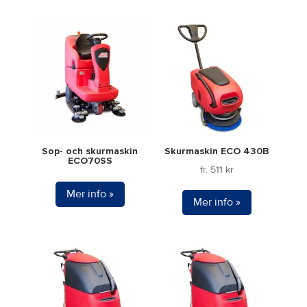
produktsidan
Sop- och skurmaskin
Skurmaskin ECO 430B
ECO70SS
fr.
511
kr
Mer info »
Mer info »
Den
här
produkten
har
flera