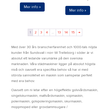
väljas
Mer info »
Mer info »
på
produktsidan
1
2
3
4
…
13
14
15
→
Med över 30 års branscherfarenhet och 1000-tals nöjda
kunder från Sundsvall i norr till Trelleborg i söder är vi
absolut ett ledande varumärke på den svenska
marknaden. Våra städmaskiner ligger på absolut högsta
nivå och oavsett era specifika behov så har vi med
största sannolikhet en maskin som samspelar perfekt
med era behov.
Oavsett om ni letar efter en högeffektiv golvvårdsmaskin,
singelskurmaskin, mattvårdsmaskin, sopmaskin,
polermaskin, golvpoleringsmaskin, skurmaskin,
moppmoped eller grovdammsugare /