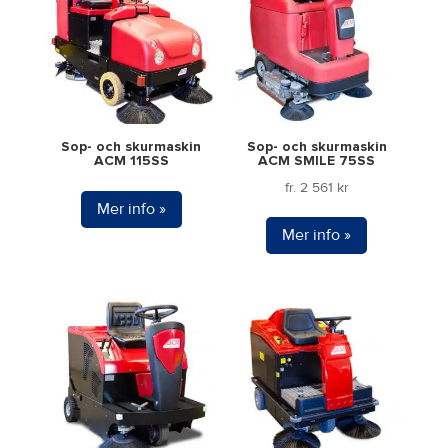
Sop- och skurmaskin
Sop- och skurmaskin
ACM 115SS
ACM SMILE 75SS
fr.
2 561
kr
Mer info »
Mer info »
Den
här
produkten
har
flera
varianter.
De
olika