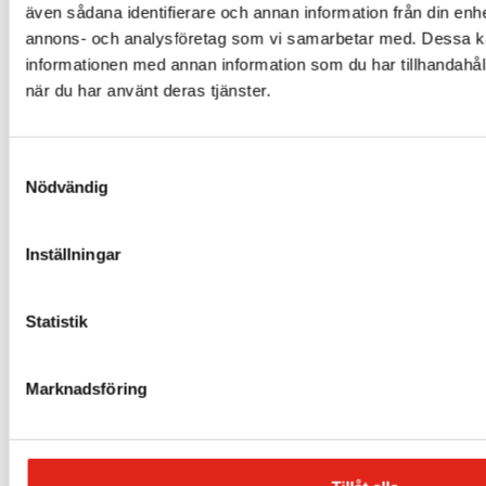
även sådana identifierare och annan information från din enhe
Industrigatan 9
annons- och analysföretag som vi samarbetar med. Dessa ka
291 36 Kristianstad
informationen med annan information som du har tillhandahåll
när du har använt deras tjänster.
info@acmab.se
044-10 60 70
Samtyckesval
Nödvändig
Inställningar
Statistik
Marknadsföring
Städmaskiner