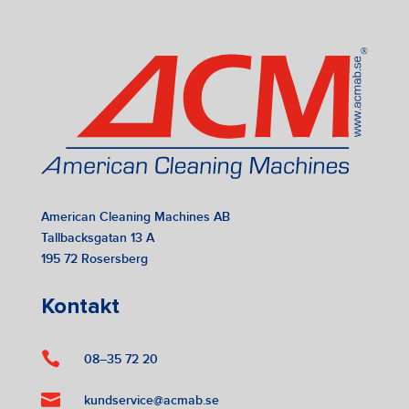
American Cleaning Machines AB
Tallbacksgatan 13 A
195 72 Rosersberg
Kontakt

08–35 72 20

kundservice@acmab.se