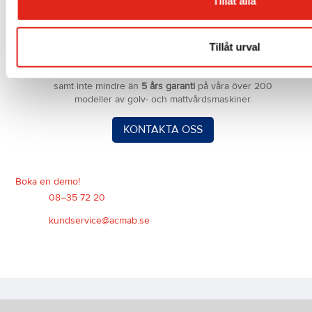
Tillåt alla
Tillåt urval
Handla tryggt!
American Cleanings prisvärda
städmaskiner innebär hög kvalitet och driftsäkerhet
samt inte mindre än
5 års garanti
på våra över 200
modeller av golv- och mattvårdsmaskiner.
KONTAKTA OSS
Boka en demo!
08–35 72 20
kundservice@acmab.se