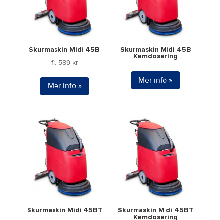
varianter.
De
olika
alternativen
Skurmaskin Midi 45B
Skurmaskin Midi 45B
kan
Kemdosering
fr.
589
kr
väljas
Mer info »
på
Mer info »
produktsidan
Den
här
produkten
har
flera
varianter.
De
olika
alternativen
Skurmaskin Midi 45BT
Skurmaskin Midi 45BT
kan
Kemdosering