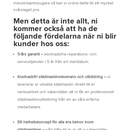
industridammsugare så kan vi ordna detta till ett mycket
svårslaget pris.
Men detta är inte allt, ni
kommer också att ha de
följande fördelarna när ni blir
kunder hos oss:
5-års garanti –
kostnadsfria reparations- och
servicetjänster i 5 år från ert startdatum.
Kostnadsfri städmaskinsleverans och utbildning –
vi
levererar er utvalda städmaskin direkt till er
verksamhet och säkerställer att ni får en professionell
städmaskinsutbildning från en av våra erfarna
medarbetare.
Ett helhetskoncept för alla era behov inom
städmaskiner –
vårt löfte till er är att vi säkerställer