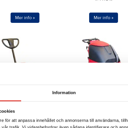
Den
här
Mer info »
Mer info »
produkten
har
flera
varianter.
De
olika
alternativen
kan
väljas
på
Information
produktsidan
Skurmaskin ECO 430B
Skurmaskin Midi 45B
cookies
fr.
511
kr
fr.
589
kr
e för att anpassa innehållet och annonserna till användarna, tillh
Den
vår trafik. Vi vidarebefordrar även sådana identifierare och anna