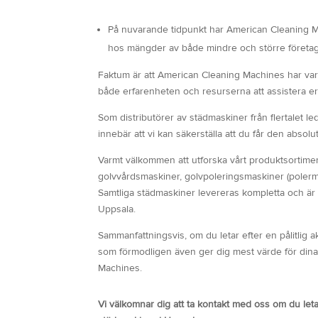
På nuvarande tidpunkt har American Cleaning Mac
hos mängder av både mindre och större företag
Faktum är att American Cleaning Machines har varit
både erfarenheten och resurserna att assistera er
Som distributörer av städmaskiner från flertalet le
innebär att vi kan säkerställa att du får den absol
Varmt välkommen att utforska vårt produktsortime
golvvårdsmaskiner, golvpoleringsmaskiner (poler
Samtliga städmaskiner levereras kompletta och är f
Uppsala.
Sammanfattningsvis, om du letar efter en pålitlig 
som förmodligen även ger dig mest värde för dina p
Machines.
Vi välkomnar dig att ta kontakt med oss om du leta