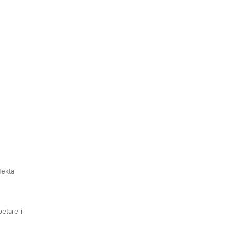
fekta
betare i