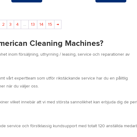
2
3
4
…
13
14
15
→
American Cleaning Machines?
het inom försäljning, uthyrning / leasing, service och reparationer av
mt vårt expertteam som utför rikstäckande service har du en pålitlig
er när du väljer oss.
iner vilket innebär att vi med största sannolikhet kan erbjuda dig de per
kande service och förstklassig kundsupport med totalt 120 anställda medar