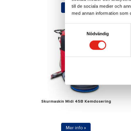
här
till de sociala medier och a
Mer info »
produ
med annan information som du 
har
flera
Samtyckesval
Nödvändig
varian
De
olika
alter
kan
väljas
på
produ
Skurmaskin Midi 45B Kemdosering
Mer info »