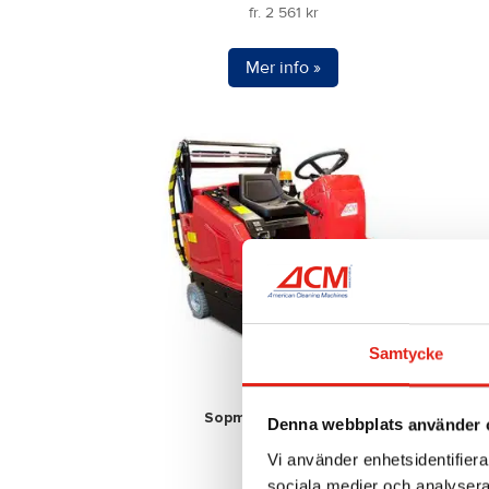
fr.
2 561
kr
Den
Mer info »
här
produkten
har
flera
varianter.
De
olika
alternativen
kan
väljas
på
Samtycke
produktsidan
Sopmaskin ACM 1300
Denna webbplats använder 
Vi använder enhetsidentifierar
Den
sociala medier och analysera 