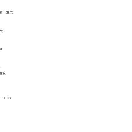
i drift
gt
ur
,
re.
a – och