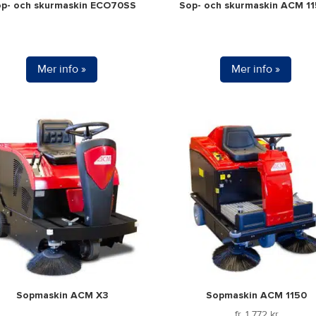
p- och skurmaskin ECO70SS
Sop- och skurmaskin ACM 1
Mer info »
Mer info »
Sopmaskin ACM X3
Sopmaskin ACM 1150
fr.
1 772
kr