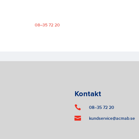
08–35 72 20
Kontakt

08–35 72 20

kundservice@acmab.se