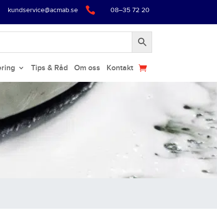

kundservice@acmab.se
08–35 72 20
ering
Tips & Råd
Om oss
Kontakt