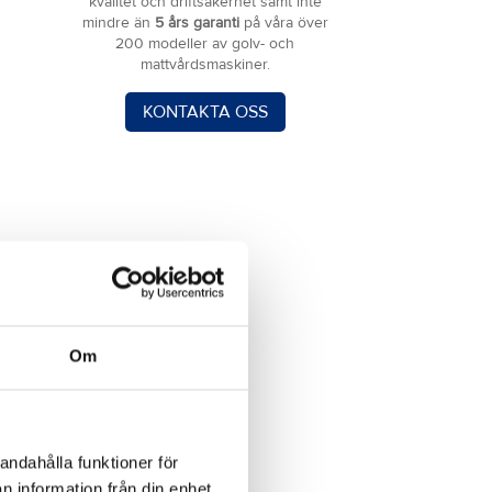
kvalitet och driftsäkerhet samt inte
mindre än
5 års garanti
på våra över
200 modeller av golv- och
mattvårdsmaskiner.
KONTAKTA OSS
Om
andahålla funktioner för
n information från din enhet