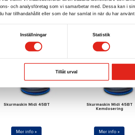
här
nnons- och analysföretag som vi samarbetar med. Dessa kan i sin
Mer info »
Mer info »
kten
produkten
har tillhandahållit eller som de har samlat in när du har använt 
har
flera
Inställningar
Statistik
ter.
varianter.
De
olika
nativen
alternativen
kan
Tillåt urval
väljas
på
ktsidan
produktsidan
Skurmaskin Midi 45BT
Skurmaskin Midi 45BT
Kemdosering
Mer info »
Mer info »