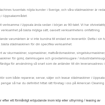
hines tusentals nöjda kunder i Sverige, och våra städmaskiner är redan 
 i Uppsalaområdet.
 verksamma i Uppsala ända sedan i början av 90-talet. Vi har otvivelakti
 verksamhet på bästa möjliga sätt, oavsett verksamhetens omfattning.
dande varumärken är vi inte bundna till endast en leverantör. Detta i sin t
ut bästa städmaskinen för din specifika verksamhet.
nt av skurmaskiner, sopmaskiner, mattvårdsmaskiner, singelskurmaskiner
maskiner för golv), dammsugare och grovdammsugare / industridammsuga
ärdiga för användning så snart som de anländer till din leveransadress i
aktör som både reparerar, servar, säljer och leasar städmaskiner i Uppsal
engar så har du definitivt hittat rätt företag i oss på American Cleaning
r efter ett förmånligt erbjudande inom köp eller uthyrning / leasing av